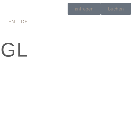
anfragen
buchen
EN
DE
HGL