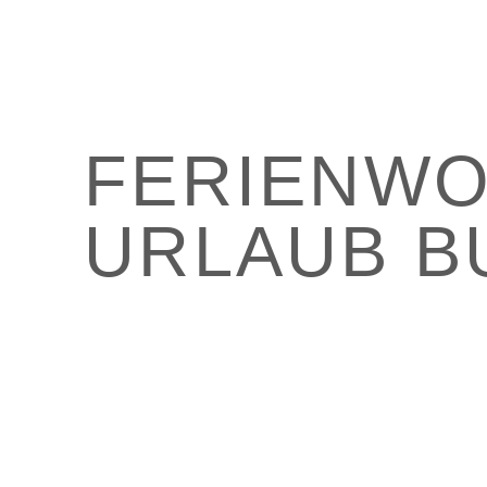
FERIEN­W
URLAUB B